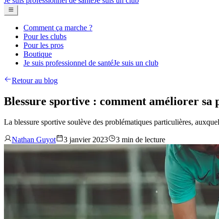
Je suis professionnel de santé
Je suis un club
Comment ça marche ?
Pour les clubs
Pour les pros
Boutique
Je suis professionnel de santé
Je suis un club
Retour au blog
Blessure sportive : comment améliorer sa p
La blessure sportive soulève des problématiques particulières, auxquell
Nathan Guyot
3 janvier 2023
3 min de lecture