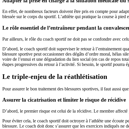
Adapter la prise en charge à la situation médicale du s
En effet, de nombreux facteurs doivent être pris en compte pour adapter
blessée sur le corps du sportif. L’athlète qui pratique la course à pie
Le rôle essentiel de l’entraîneur pendant la convalesce
Par ailleurs, le rôle du coach sportif ne doit pas se confondre avec cel
D’abord, le coach sportif doit superviser le retour à l’entrainement q
blessure sportive peut occasionner des dégâts d’ordre moral, hélas sile
voire de l’ennui et une dégradation du lien social (en cas de repos tota
étapes progressives du retour à l’activité. Si besoin, le sportif pourr
Le triple-enjeu de la réathlétisation
Pour assurer le bon traitement des blessures sportives, il faut aussi q
Assurer la cicatrisation et limiter le risque de récidive
D’abord, le premier risque est celui de la récidive. Le membre affecté p
Pour éviter cela, le coach sportif doit octroyer à l’athlète une écoute 
blessure. Le coach doit donc s’assurer que les exercices indiqués ne dép