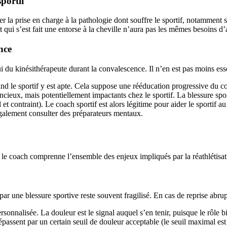
portif
 la prise en charge à la pathologie dont souffre le sportif, notamment so
d et qui s’est fait une entorse à la cheville n’aura pas les mêmes besoin
nce
ui du kinésithérapeute durant la convalescence. Il n’en est pas moins ess
uand le sportif y est apte. Cela suppose une rééducation progressive du 
ncieux, mais potentiellement impactants chez le sportif. La blessure spo
l et contraint). Le coach sportif est alors légitime pour aider le sportif
a également consulter des préparateurs mentaux.
ue le coach comprenne l’ensemble des enjeux impliqués par la réathlétisat
ar une blessure sportive reste souvent fragilisé. En cas de reprise abrupt
personnalisée. La douleur est le signal auquel s’en tenir, puisque le rôle
assent par un certain seuil de douleur acceptable (le seuil maximal est d