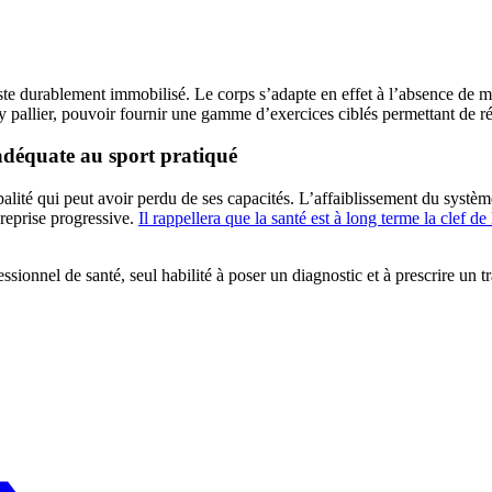
reste durablement immobilisé. Le corps s’adapte en effet à l’absence de 
r y pallier, pouvoir fournir une gamme d’exercices ciblés permettant de 
adéquate au sport pratiqué
globalité qui peut avoir perdu de ses capacités. L’affaiblissement du systè
 reprise progressive.
Il rappellera que la santé est à long terme la clef d
ssionnel de santé, seul habilité à poser un diagnostic et à prescrire un t