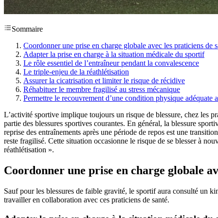
Sommaire
Coordonner une prise en charge globale avec les praticiens de s
Adapter la prise en charge à la situation médicale du sportif
Le rôle essentiel de l’entraîneur pendant la convalescence
Le triple-enjeu de la réathlétisation
Assurer la cicatrisation et limiter le risque de récidive
Réhabituer le membre fragilisé au stress mécanique
Permettre le recouvrement d’une condition physique adéquate a
L’activité sportive implique toujours un risque de blessure, chez les 
partie des blessures sportives courantes. En général, la blessure sporti
reprise des entraînements après une période de repos est une transition 
reste fragilisé. Cette situation occasionne le risque de se blesser à no
réathlétisation ».
Coordonner une prise en charge globale ave
Sauf pour les blessures de faible gravité, le sportif aura consulté un 
travailler en collaboration avec ces praticiens de santé.