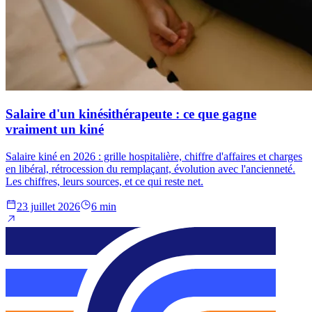
Salaire d'un kinésithérapeute : ce que gagne
vraiment un kiné
Salaire kiné en 2026 : grille hospitalière, chiffre d'affaires et charges
en libéral, rétrocession du remplaçant, évolution avec l'ancienneté.
Les chiffres, leurs sources, et ce qui reste net.
23 juillet 2026
6 min