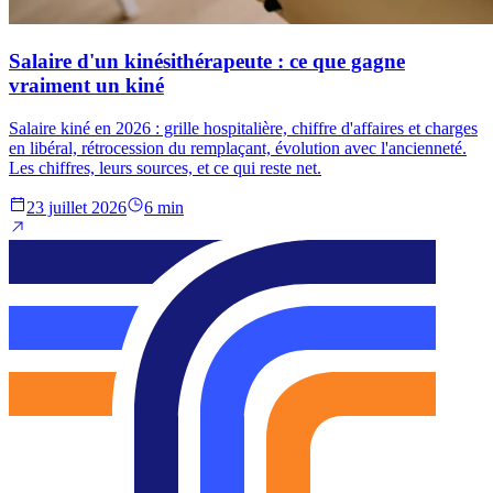
Salaire d'un kinésithérapeute : ce que gagne
vraiment un kiné
Salaire kiné en 2026 : grille hospitalière, chiffre d'affaires et charges
en libéral, rétrocession du remplaçant, évolution avec l'ancienneté.
Les chiffres, leurs sources, et ce qui reste net.
23 juillet 2026
6 min