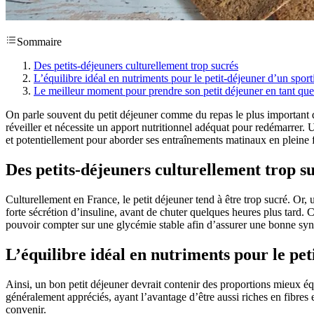
Sommaire
Des petits-déjeuners culturellement trop sucrés
L’équilibre idéal en nutriments pour le petit-déjeuner d’un sport
Le meilleur moment pour prendre son petit déjeuner en tant que 
On parle souvent du petit déjeuner comme du repas le plus important de 
réveiller et nécessite un apport nutritionnel adéquat pour redémarrer. 
et potentiellement pour aborder ses entraînements matinaux en pleine 
Des petits-déjeuners culturellement trop s
Culturellement en France, le petit déjeuner tend à être trop sucré. Or, 
forte sécrétion d’insuline, avant de chuter quelques heures plus tard. 
pouvoir compter sur une glycémie stable afin d’assurer une bonne syn
L’équilibre idéal en nutriments pour le pet
Ainsi, un bon petit déjeuner devrait contenir des proportions mieux équ
généralement appréciés, ayant l’avantage d’être aussi riches en fibres
convenir.