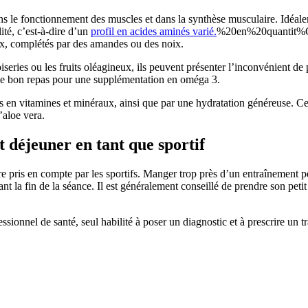
ns le fonctionnement des muscles et dans la synthèse musculaire. Idéalem
ité, c’est-à-dire d’un
profil en acides aminés varié.
%20en%20quantit%C3%
ix, complétés par des amandes ou des noix.
iseries ou les fruits oléagineux, ils peuvent présenter l’inconvénient de p
re le bon repas pour une supplémentation en oméga 3.
rts en vitamines et minéraux, ainsi que par une hydratation généreuse. Cel
’aloe vera.
 déjeuner en tant que sportif
tre pris en compte par les sportifs. Manger trop près d’un entraînement 
nt la fin de la séance. Il est généralement conseillé de prendre son peti
ssionnel de santé, seul habilité à poser un diagnostic et à prescrire un t