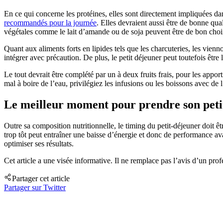
En ce qui concerne les protéines, elles sont directement impliquées da
recommandés pour la journée
. Elles devraient aussi être de bonne qual
végétales comme le lait d’amande ou de soja peuvent être de bon cho
Quant aux aliments forts en lipides tels que les charcuteries, les vienno
intégrer avec précaution. De plus, le petit déjeuner peut toutefois êt
Le tout devrait être complété par un à deux fruits frais, pour les appo
mal à boire de l’eau, privilégiez les infusions ou les boissons avec de l
Le meilleur moment pour prendre son petit
Outre sa composition nutritionnelle, le timing du petit-déjeuner doit ê
trop tôt peut entraîner une baisse d’énergie et donc de performance ava
optimiser ses résultats.
Cet article a une visée informative. Il ne remplace pas l’avis d’un profe
Partager cet article
Partager sur Twitter